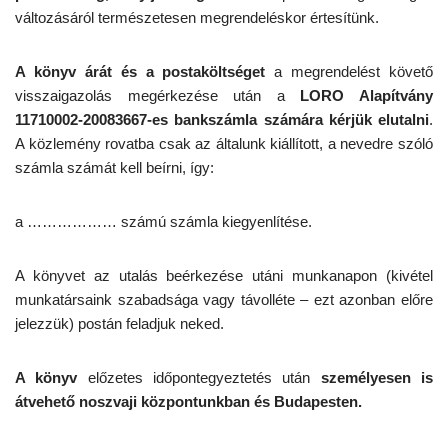
változásáról természetesen megrendeléskor értesítünk.
A könyv árát és a postaköltséget
a megrendelést követő
visszaigazolás megérkezése után a
LORO Alapítvány
11710002-20083667-es bankszámla számára kérjük elutalni
.
A közlemény rovatba csak az általunk kiállított, a nevedre szóló
számla számát kell beírni, így:
a ……………… számú számla kiegyenlítése.
A könyvet az utalás beérkezése utáni munkanapon (kivétel
munkatársaink szabadsága vagy távolléte – ezt azonban előre
jelezzük) postán feladjuk neked.
A könyv
előzetes időpontegyeztetés után
személyesen is
átvehető noszvaji központunkban és Budapesten.