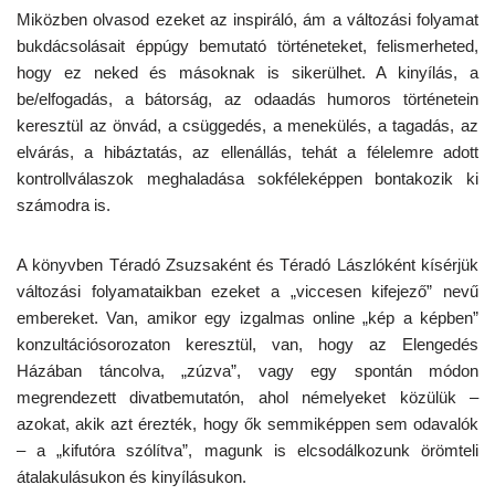
Miközben olvasod ezeket az inspiráló, ám a változási folyamat
bukdácsolásait éppúgy bemutató történeteket, felismerheted,
hogy ez neked és másoknak is sikerülhet. A kinyílás, a
be/elfogadás, a bátorság, az odaadás humoros történetein
keresztül az önvád, a csüggedés, a menekülés, a tagadás, az
elvárás, a hibáztatás, az ellenállás, tehát a félelemre adott
kontrollválaszok meghaladása sokféleképpen bontakozik ki
számodra is.
A könyvben Téradó Zsuzsaként és Téradó Lászlóként kísérjük
változási folyamataikban ezeket a „viccesen kifejező” nevű
embereket. Van, amikor egy izgalmas online „kép a képben”
konzultációsorozaton keresztül, van, hogy az Elengedés
Házában táncolva, „zúzva”, vagy egy spontán módon
megrendezett divatbemutatón, ahol némelyeket közülük –
azokat, akik azt érezték, hogy ők semmiképpen sem odavalók
– a „kifutóra szólítva”, magunk is elcsodálkozunk örömteli
átalakulásukon és kinyílásukon.