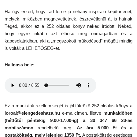
Ha úgy érzed, hogy rád férne jó néhány inspiráló kép/történet,
melyek, miközben megnevettetnek, észrevétlenül át is hatnak
Téged, akkor ez a 252 oldalas könyv neked íródott. Neked,
hogy egyre inkább azt élhesd meg önmagadban és a
kapcsolataidban, aki a „megszokott működésed” mögött mindig
is voltál: a LEHETŐSÉG-et.
Hallgass bele:
Ez a munkánk szellemiségét is jól tükröző 252 oldalas könyv a
loroal@elengedeshaza.hu
e-mailcímen, illetve
munkaidőben
(hétfőtől péntekig 9.00-17.00-ig) a 30 347 66 20-as
mobilszámon
rendelhető meg.
Az ára 5.000 Ft és a
postaköltség, mely jelenleg 1350 Ft.
A postaköltség esetleges