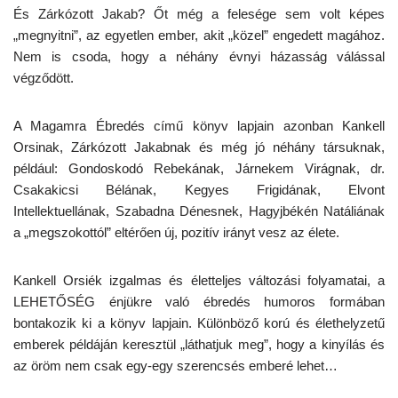
És Zárkózott Jakab? Őt még a felesége sem volt képes
„megnyitni”, az egyetlen ember, akit „közel” engedett magához.
Nem is csoda, hogy a néhány évnyi házasság válással
végződött.
A Magamra Ébredés című könyv lapjain azonban Kankell
Orsinak, Zárkózott Jakabnak és még jó néhány társuknak,
például: Gondoskodó Rebekának, Járnekem Virágnak, dr.
Csakakicsi Bélának, Kegyes Frigidának, Elvont
Intellektuellának, Szabadna Dénesnek, Hagyjbékén Natáliának
a „megszokottól” eltérően új, pozitív irányt vesz az élete.
Kankell Orsiék izgalmas és életteljes változási folyamatai, a
LEHETŐSÉG énjükre való ébredés humoros formában
bontakozik ki a könyv lapjain. Különböző korú és élethelyzetű
emberek példáján keresztül „láthatjuk meg”, hogy a kinyílás és
az öröm nem csak egy-egy szerencsés emberé lehet…