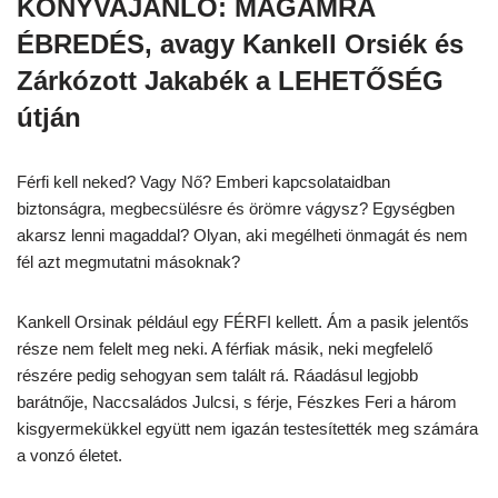
KÖNYVAJÁNLÓ: MAGAMRA
ÉBREDÉS,
avagy Kankell Orsiék és
Zárkózott Jakabék a LEHETŐSÉG
útján
Férfi kell neked? Vagy Nő? Emberi kapcsolataidban
biztonságra, megbecsülésre és örömre vágysz? Egységben
akarsz lenni magaddal? Olyan, aki megélheti önmagát és nem
fél azt megmutatni másoknak?
Kankell Orsinak például egy FÉRFI kellett. Ám a pasik jelentős
része nem felelt meg neki. A férfiak másik, neki megfelelő
részére pedig sehogyan sem talált rá. Ráadásul legjobb
barátnője, Naccsaládos Julcsi, s férje, Fészkes Feri a három
kisgyermekükkel együtt nem igazán testesítették meg számára
a vonzó életet.